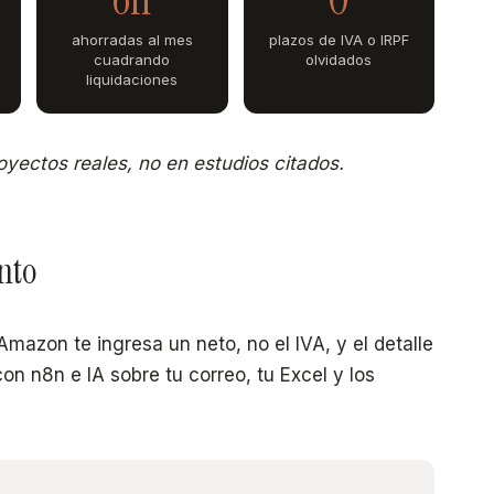
r
ahorradas al mes
plazos de IVA o IRPF
cuadrando
olvidados
liquidaciones
yectos reales, no en estudios citados.
nto
Amazon te ingresa un neto, no el IVA, y el detalle
con n8n e IA sobre tu correo, tu Excel y los