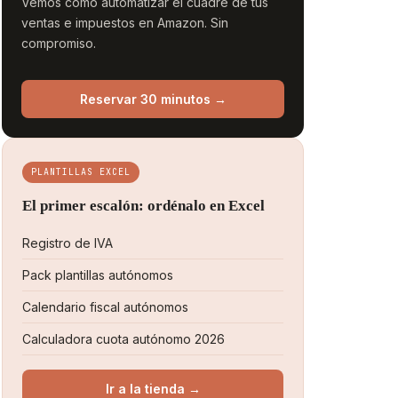
Vemos cómo automatizar el cuadre de tus
ventas e impuestos en Amazon. Sin
compromiso.
Reservar 30 minutos →
PLANTILLAS EXCEL
El primer escalón: ordénalo en Excel
Registro de IVA
Pack plantillas autónomos
Calendario fiscal autónomos
Calculadora cuota autónomo 2026
Ir a la tienda →