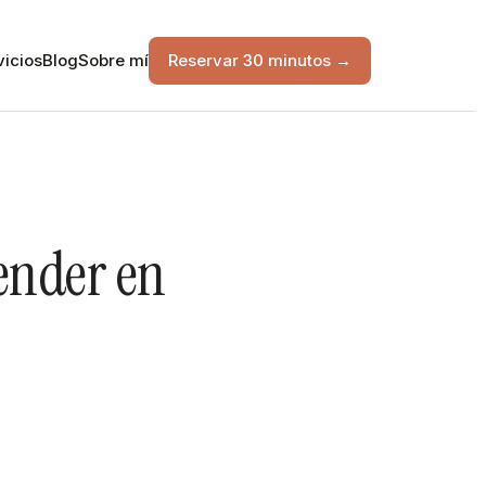
vicios
Blog
Sobre mí
Reservar 30 minutos →
ender en