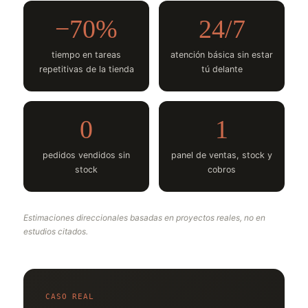
−70%
24/7
tiempo en tareas
atención básica sin estar
repetitivas de la tienda
tú delante
0
1
pedidos vendidos sin
panel de ventas, stock y
stock
cobros
Estimaciones direccionales basadas en proyectos reales, no en
estudios citados.
CASO REAL