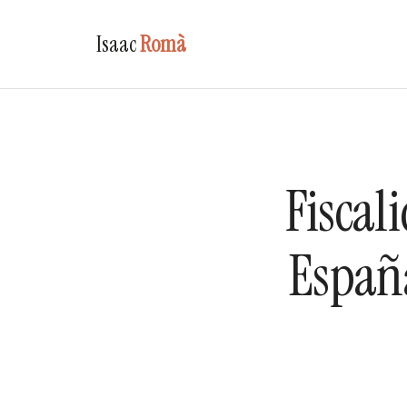
Isaac
Romà
Fiscal
Españ