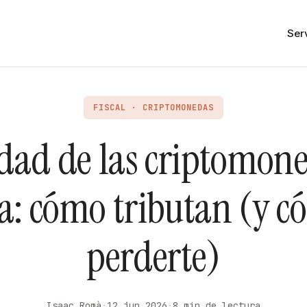
Ser
FISCAL · CRIPTOMONEDAS
idad de las criptomon
a: cómo tributan (y c
perderte)
Isaac Romà
·
12 jun 2026
·
8 min de lectura