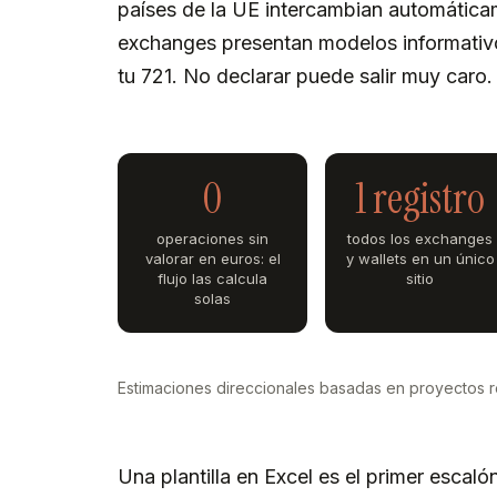
países de la UE intercambian automáticam
exchanges presentan modelos informativ
tu 721. No declarar puede salir muy caro.
0
1 registro
operaciones sin
todos los exchanges
valorar en euros: el
y wallets en un único
flujo las calcula
sitio
solas
Estimaciones direccionales basadas en proyectos re
Una plantilla en Excel es el primer escaló