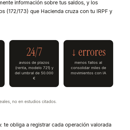
ente información sobre tus saldos, y los
os (172/173) que Hacienda cruza con tu IRPF y
24/7
↓ errores
avisos de plazos
menos fallos al
(renta, modelo 721) y
consolidar miles de
del umbral de 50.000
movimientos con IA
€
ales, no en estudios citados.
n: te obliga a registrar cada operación valorada