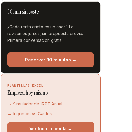
30 min sin coste
¿Cada renta cripto es un caos? Lo
revisamos juntos, sin propuesta previa.
Primera conversación gratis.
Reservar 30 minutos →
PLANTILLAS EXCEL
Empieza hoy mismo
→ Simulador de IRPF Anual
→ Ingresos vs Gastos
Ver toda la tienda →