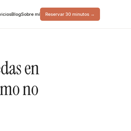
vicios
Blog
Sobre mí
Reservar 30 minutos →
edas en
ómo no