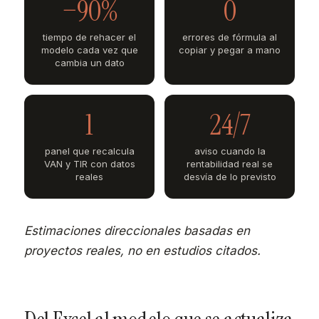
−90%
0
tiempo de rehacer el
errores de fórmula al
modelo cada vez que
copiar y pegar a mano
cambia un dato
1
24/7
panel que recalcula
aviso cuando la
VAN y TIR con datos
rentabilidad real se
reales
desvía de lo previsto
Estimaciones direccionales basadas en
proyectos reales, no en estudios citados.