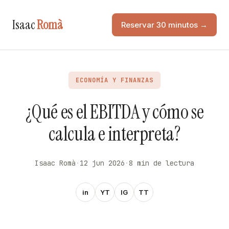
Isaac
Romà
Reservar 30 minutos →
ECONOMÍA Y FINANZAS
¿Qué es el EBITDA y cómo se
calcula e interpreta?
Isaac Romà
·
12 jun 2026
·
8 min de lectura
in
YT
IG
TT