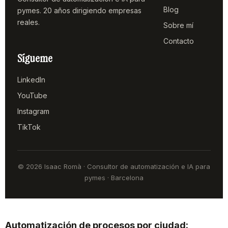
Blog
pymes. 20 años dirigiendo empresas
reales.
Sobre mí
Contacto
Sígueme
LinkedIn
YouTube
Instagram
TikTok
© 2026 Isaac Romà · Consultor de automatización e IA para
pymes · Barcelona
Automatización de procesos por ciudad: