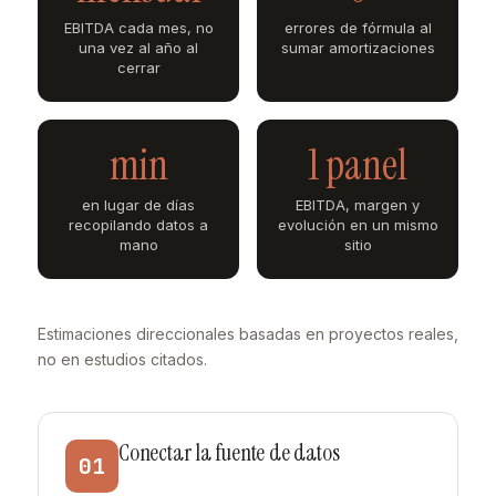
EBITDA cada mes, no
errores de fórmula al
una vez al año al
sumar amortizaciones
cerrar
min
1 panel
en lugar de días
EBITDA, margen y
recopilando datos a
evolución en un mismo
mano
sitio
Estimaciones direccionales basadas en proyectos reales,
no en estudios citados.
Conectar la fuente de datos
01