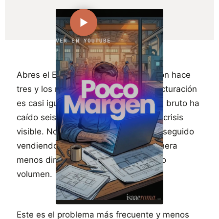
VER EN YOUTUBE
Abres el Excel, comparas este año con hace
tres y los números no cuadran. La facturación
es casi igual. Sin embargo, el margen bruto ha
caído seis puntos. No ha habido una crisis
visible. No has perdido clientes. Has seguido
vendiendo. Y aun así, la empresa genera
menos dinero que antes con el mismo
volumen.
Este es el problema más frecuente y menos