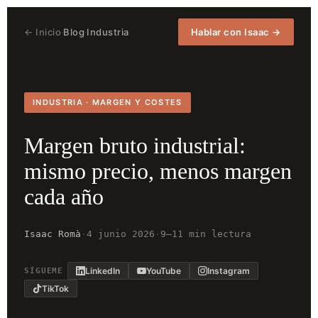
← Inicio
Blog
Industria
Hablar con Isaac →
·
·
INDUSTRIA · MARGEN Y COSTES
Margen bruto industrial:
mismo precio, menos margen
cada año
Isaac Romà
·
4 junio 2026
·
9–11 min lectura
LinkedIn
YouTube
Instagram
SÍGUEME
TikTok