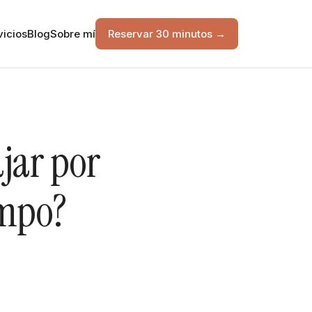
vicios
Blog
Sobre mí
Reservar 30 minutos →
jar por
empo?