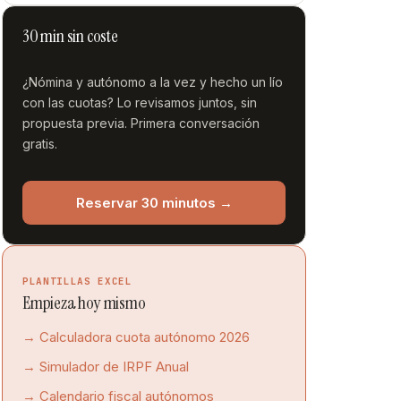
30 min sin coste
¿Nómina y autónomo a la vez y hecho un lío
con las cuotas? Lo revisamos juntos, sin
propuesta previa. Primera conversación
gratis.
Reservar 30 minutos →
PLANTILLAS EXCEL
Empieza hoy mismo
→ Calculadora cuota autónomo 2026
→ Simulador de IRPF Anual
→ Calendario fiscal autónomos