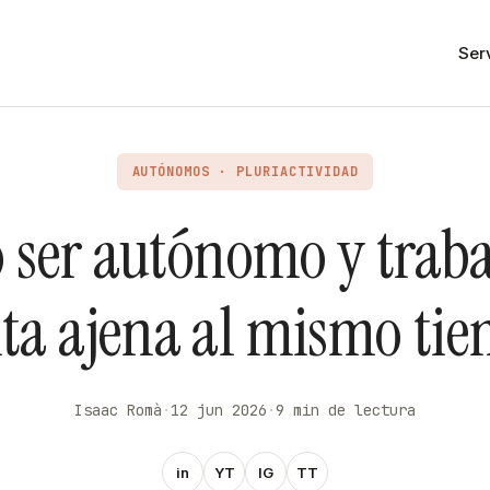
Ser
AUTÓNOMOS · PLURIACTIVIDAD
 ser autónomo y traba
ta ajena al mismo ti
Isaac Romà
·
12 jun 2026
·
9 min de lectura
in
YT
IG
TT