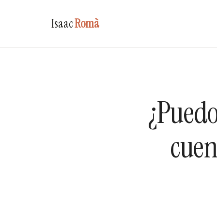
Isaac
Romà
¿Puedo
cuen