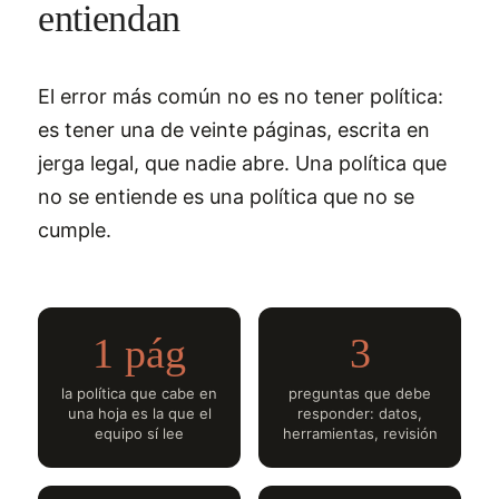
entiendan
El error más común no es no tener política:
es tener una de veinte páginas, escrita en
jerga legal, que nadie abre. Una política que
no se entiende es una política que no se
cumple.
1 pág
3
la política que cabe en
preguntas que debe
una hoja es la que el
responder: datos,
equipo sí lee
herramientas, revisión