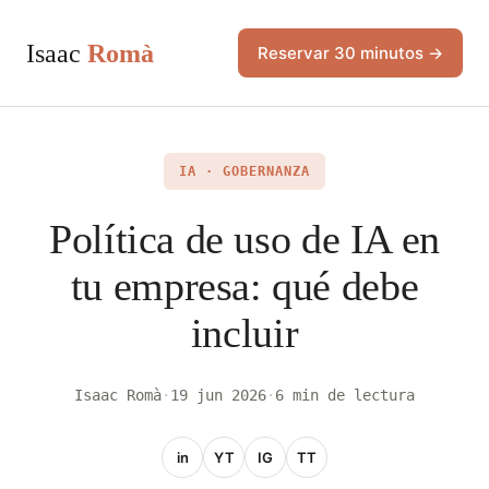
Isaac
Romà
Reservar 30 minutos →
IA · GOBERNANZA
Política de uso de IA en
tu empresa: qué debe
incluir
Isaac Romà
·
19 jun 2026
·
6 min de lectura
in
YT
IG
TT