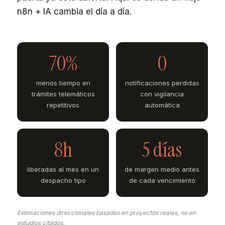
n8n + IA cambia el día a día.
70%
0
menos tiempo en
notificaciones perdidas
trámites telemáticos
con vigilancia
repetitivos
automática
8h
5 días
liberadas al mes en un
de margen medio antes
despacho tipo
de cada vencimiento
Estimaciones direccionales basadas en proyectos reales, no en
estudios citados.