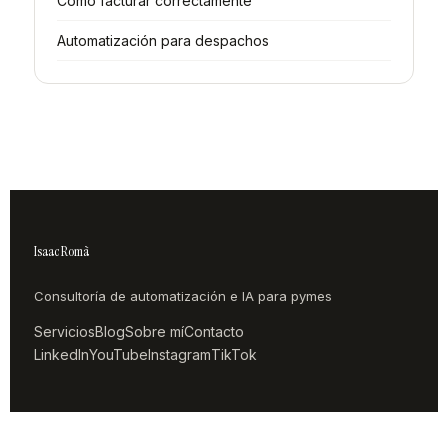
Cómo facturar correctamente
Automatización para despachos
Isaac Romà
Consultoría de automatización e IA para pymes
Servicios
Blog
Sobre mí
Contacto
LinkedIn
YouTube
Instagram
TikTok