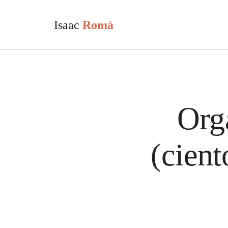
Isaac
Romà
Org
(cien