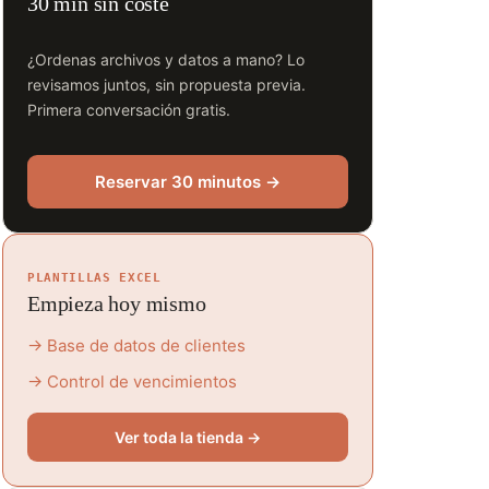
30 min sin coste
¿Ordenas archivos y datos a mano? Lo
revisamos juntos, sin propuesta previa.
Primera conversación gratis.
Reservar 30 minutos →
PLANTILLAS EXCEL
Empieza hoy mismo
→ Base de datos de clientes
→ Control de vencimientos
Ver toda la tienda →