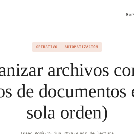
Ser
OPERATIVO · AUTOMATIZACIÓN
anizar archivos co
tos de documentos 
sola orden)
Isaac Romà
·
15 jun 2026
·
9 min de lectura