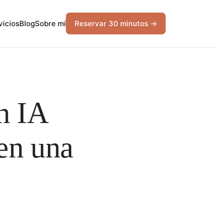
vicios
Blog
Sobre mí
Reservar 30 minutos →
n IA
en una