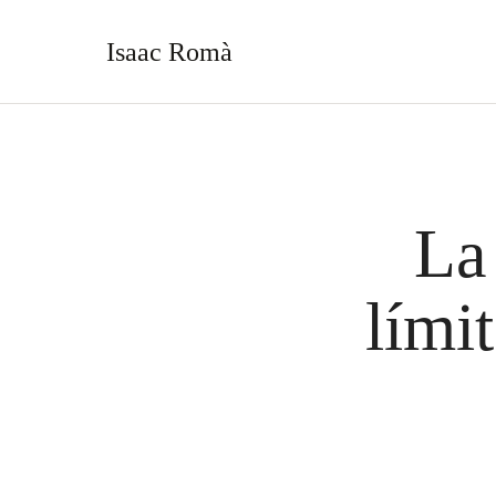
Isaac Romà
La
lími