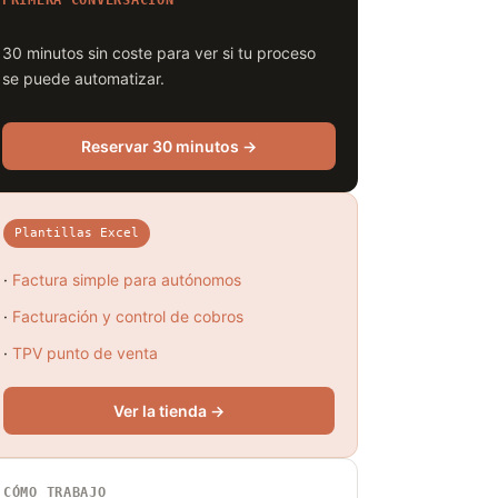
PRIMERA CONVERSACIÓN
30 minutos sin coste para ver si tu proceso
se puede automatizar.
Reservar 30 minutos →
Plantillas Excel
·
Factura simple para autónomos
·
Facturación y control de cobros
·
TPV punto de venta
Ver la tienda →
CÓMO TRABAJO