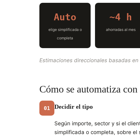
Auto
~4 h
elige simplificada o
ahorradas al mes
completa
Estimaciones direccionales basadas en 
Cómo se automatiza con
Decidir el tipo
01
Según importe, sector y si el clien
simplificada o completa, sobre el