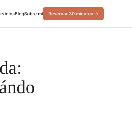
rvicios
Blog
Sobre mí
Reservar 30 minutos →
da:
uándo