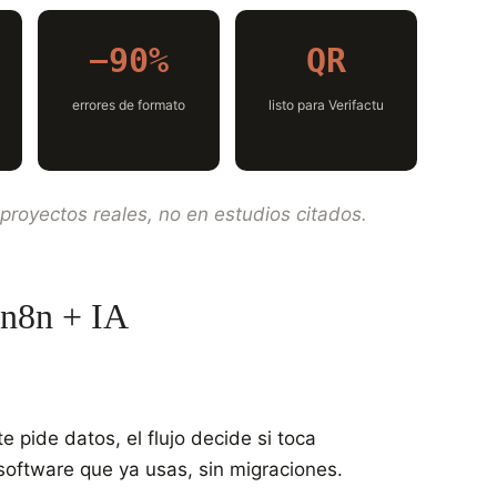
−90%
QR
errores de formato
listo para Verifactu
proyectos reales, no en estudios citados.
 n8n + IA
te pide datos, el flujo decide si toca
 software que ya usas, sin migraciones.