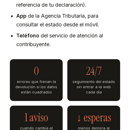
referencia de tu declaración).
App
de la Agencia Tributaria, para
consultar el estado desde el móvil.
Teléfono
del servicio de atención al
contribuyente.
0
24/7
errores que frenan la
seguimiento del estado
devolución si los datos
sin entrar a la web
están cuadrados
cada día
1 aviso
↓ esperas
cuando cambia el
menos demora al