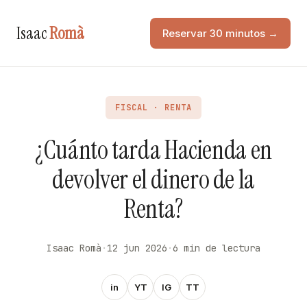
Isaac
Romà
Reservar 30 minutos →
FISCAL · RENTA
¿Cuánto tarda Hacienda en
devolver el dinero de la
Renta?
Isaac Romà
·
12 jun 2026
·
6 min de lectura
in
YT
IG
TT