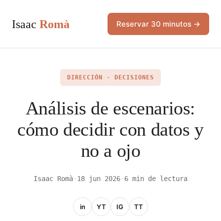
Isaac
Romà
Reservar 30 minutos →
DIRECCIÓN · DECISIONES
Análisis de escenarios:
cómo decidir con datos y
no a ojo
Isaac Romà
·
18 jun 2026
·
6 min de lectura
in
YT
IG
TT