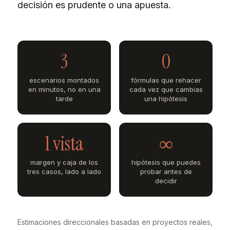
decisión es prudente o una apuesta.
3
0
escenarios montados
fórmulas que rehacer
en minutos, no en una
cada vez que cambias
tarde
una hipótesis
1 vista
∞
margen y caja de los
hipótesis que puedes
tres casos, lado a lado
probar antes de
decidir
Estimaciones direccionales basadas en proyectos reales,