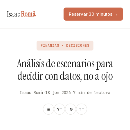
Isaac
Romà
Reservar 30 minutos →
FINANZAS · DECISIONES
Análisis de escenarios para
decidir con datos, no a ojo
Isaac Romà
·
18 jun 2026
·
7 min de lectura
in
YT
IG
TT