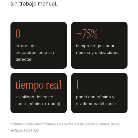
sin trabajo manual.
0
−75%
errores de
tiempo en gestionar
encuadramiento sin
nómina y cotizaciones
detectar
tiempo real
1
visibilidad del coste
panel con nómina y
socio (nómina + cuota)
dividendos del socio
Estimaciones direccionales basadas en proyectos reales, no en
estudios citados.