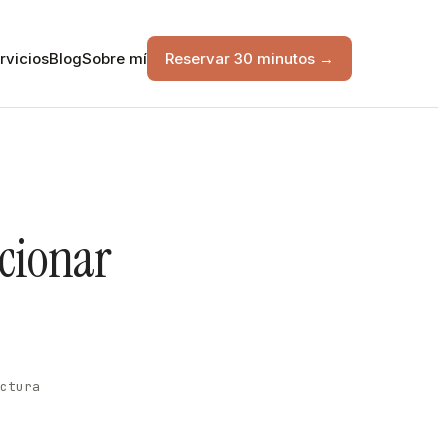
rvicios
Blog
Sobre mí
Reservar 30 minutos →
cionar
ctura