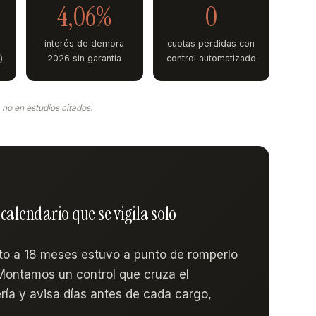
4,06%
0
n
interés de demora
cuotas perdidas con
)
2026 sin garantía
control automatizado
no en estudios citados.
calendario que se vigila solo
o a 18 meses estuvo a punto de romperlo
 Montamos un control que cruza el
ría y avisa días antes de cada cargo,