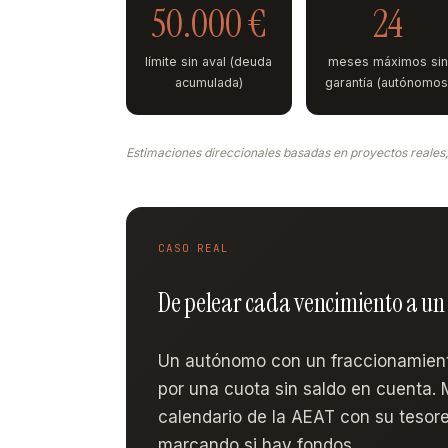
50.000 €
24
límite sin aval (deuda
meses máximos si
acumulada)
garantía (autónomos
Estimaciones direccionales basadas en proyectos reales, 
CASO REAL
De pelear cada vencimiento a un 
Un autónomo con un fraccionamient
por una cuota sin saldo en cuenta.
calendario de la AEAT con su tesore
marcando si hay fondos.