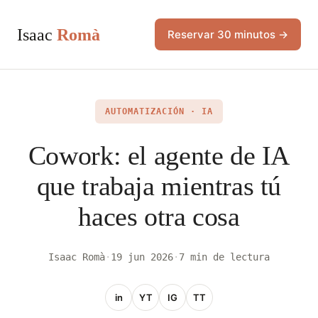
Isaac
Romà
Reservar 30 minutos →
AUTOMATIZACIÓN · IA
Cowork: el agente de IA
que trabaja mientras tú
haces otra cosa
Isaac Romà
·
19 jun 2026
·
7 min de lectura
in
YT
IG
TT