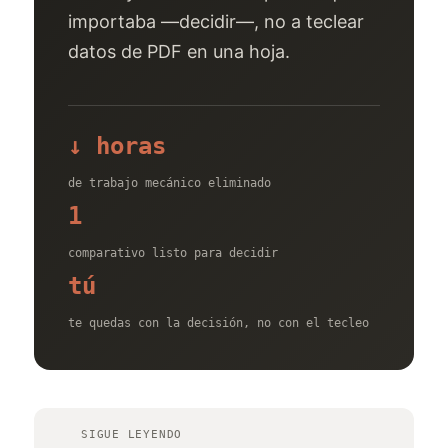
importaba —decidir—, no a teclear
datos de PDF en una hoja.
↓ horas
de trabajo mecánico eliminado
1
comparativo listo para decidir
tú
te quedas con la decisión, no con el tecleo
SIGUE LEYENDO