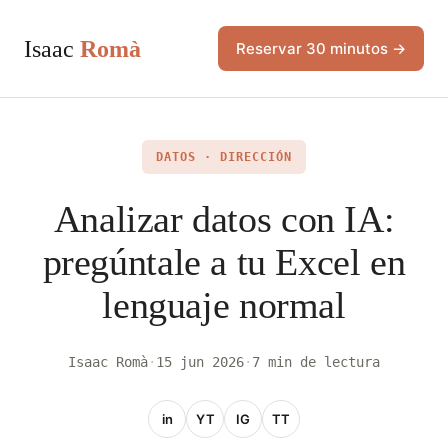
Isaac
Romà
Reservar 30 minutos →
DATOS · DIRECCIÓN
Analizar datos con IA:
pregúntale a tu Excel en
lenguaje normal
Isaac Romà
·
15 jun 2026
·
7 min de lectura
in
YT
IG
TT