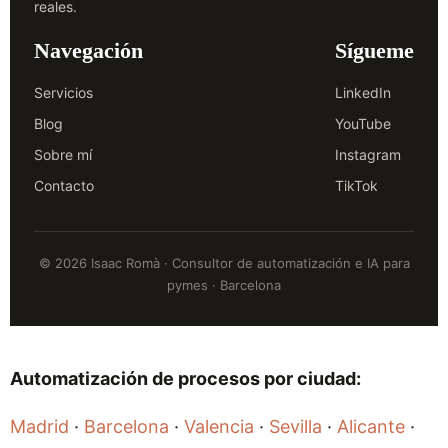
reales.
Navegación
Sígueme
Servicios
LinkedIn
Blog
YouTube
Sobre mí
Instagram
Contacto
TikTok
© 2026 Isaac Romà · Consultor de automatización e IA para
pymes · Barcelona
Automatización de procesos por ciudad:
Madrid
·
Barcelona
·
Valencia
·
Sevilla
·
Alicante
·