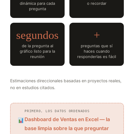
dinámica para cada
o recordar
pregunta
segundos
+
de la pregunta al
preguntas que sí
gráfico listo para la
haces cuando
reunión
responderlas es fácil
Estimaciones direccionales basadas en proyectos reales,
no en estudios citados.
PRIMERO, LOS DATOS ORDENADOS
Dashboard de Ventas en Excel — la
base limpia sobre la que preguntar