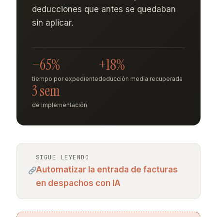
deducciones que antes se quedaban
sin aplicar.
−65%
+18%
tiempo por expediente
deducción media recuperada
3 sem
de implementación
SIGUE LEYENDO
Automatizar la entrada de facturas
en despachos con IA