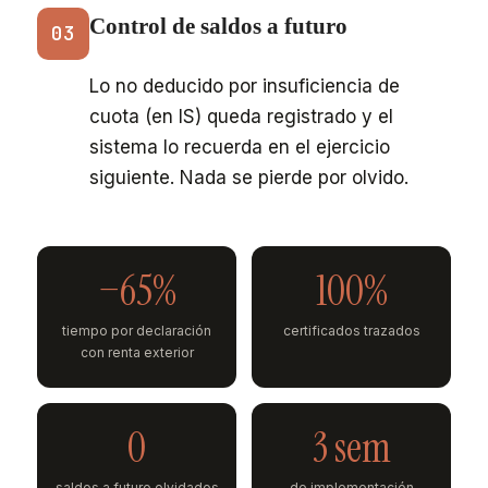
Control de saldos a futuro
03
Lo no deducido por insuficiencia de
cuota (en IS) queda registrado y el
sistema lo recuerda en el ejercicio
siguiente. Nada se pierde por olvido.
−65%
100%
tiempo por declaración
certificados trazados
con renta exterior
0
3 sem
saldos a futuro olvidados
de implementación