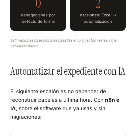
0
2
denegaciones por
escalones: Excel →
defecto de forma
automatización
Estimaciones direccionales basadas en proyectos reales, no en
estudios citados.
Automatizar el expediente con IA
El siguiente escalón es no depender de
reconstruir papeles a última hora. Con
n8n e
IA
, sobre el software que ya usas y sin
migraciones: