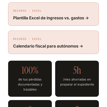
RECURSO · EXCEL
Plantilla Excel de ingresos vs. gastos →
RECURSO · EXCEL
Calendario fiscal para autónomos →
100%
5h
de tus pérdidas
/mes ahorradas en
documentadas y
preparar el expediente
trazables