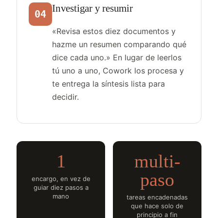
Investigar y resumir
04
«Revisa estos diez documentos y
hazme un resumen comparando qué
dice cada uno.» En lugar de leerlos
tú uno a uno, Cowork los procesa y
te entrega la síntesis lista para
decidir.
1
multi-
paso
encargo, en vez de
guiar diez pasos a
mano
tareas encadenadas
que hace solo de
principio a fin