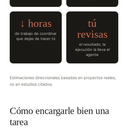
↓ horas
tú
revisas
de trabajo de coordinar
que dejas de hacer tú
el resultado; la
ejecución la lleva el
agente
Estimaciones direccionales basadas en proyectos reales,
no en estudios citados.
Cómo encargarle bien una
tarea