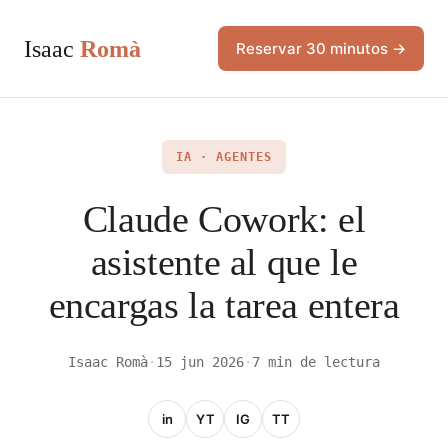
Isaac
Romà
Reservar 30 minutos →
IA · AGENTES
Claude Cowork: el
asistente al que le
encargas la tarea entera
Isaac Romà
·
15 jun 2026
·
7 min de lectura
in
YT
IG
TT