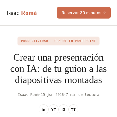
Isaac
Romà
Reservar 30 minutos →
PRODUCTIVIDAD · CLAUDE EN POWERPOINT
Crear una presentación
con IA: de tu guion a las
diapositivas montadas
Isaac Romà
·
15 jun 2026
·
7 min de lectura
in
YT
IG
TT