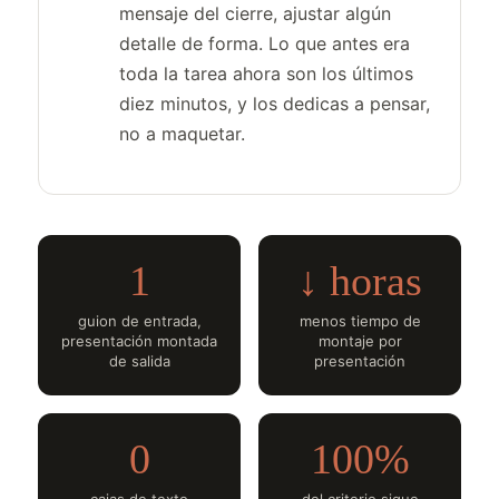
mensaje del cierre, ajustar algún
detalle de forma. Lo que antes era
toda la tarea ahora son los últimos
diez minutos, y los dedicas a pensar,
no a maquetar.
1
↓ horas
guion de entrada,
menos tiempo de
presentación montada
montaje por
de salida
presentación
0
100%