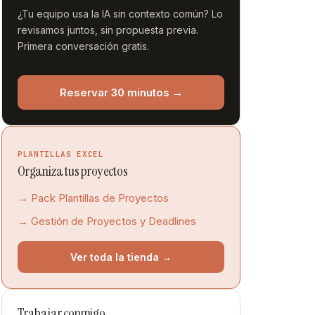
¿Tu equipo usa la IA sin contexto común? Lo
revisamos juntos, sin propuesta previa.
Primera conversación gratis.
Reservar 30 minutos →
PLANTILLAS EXCEL
Organiza tus proyectos
→ Pack Plantillas de Proyectos
→ Gestión de Proyectos y Deadlines
Ver toda la tienda →
Trabajar conmigo