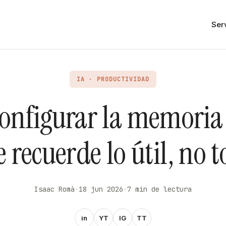
Ser
IA · PRODUCTIVIDAD
nfigurar la memoria 
 recuerde lo útil, no 
Isaac Romà
·
18 jun 2026
·
7 min de lectura
in
YT
IG
TT