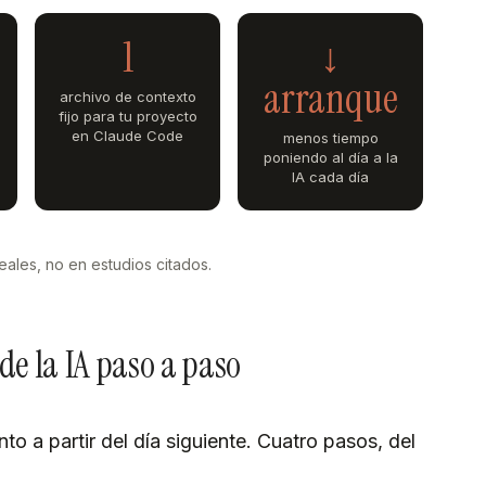
1
↓
arranque
archivo de contexto
fijo para tu proyecto
en Claude Code
menos tiempo
poniendo al día a la
IA cada día
ales, no en estudios citados.
e la IA paso a paso
into a partir del día siguiente. Cuatro pasos, del