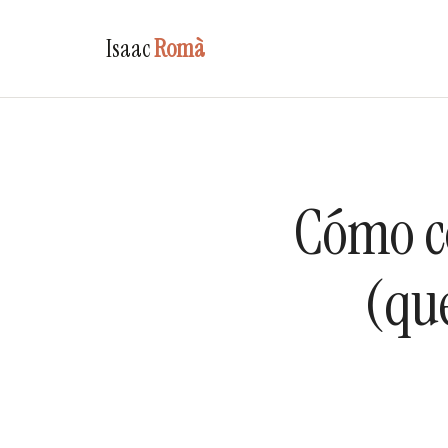
Isaac
Romà
Cómo co
(que