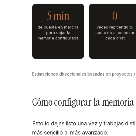
5 min
0
de puesta en marcha
veces repitiendo tu
para dejar la
contexto al empezar
memoria configurada
cada chat
Estimaciones direccionales basadas en proyectos re
Cómo configurar la memoria d
Esto lo dejas listo una vez y trabajas dist
más sencillo al más avanzado.