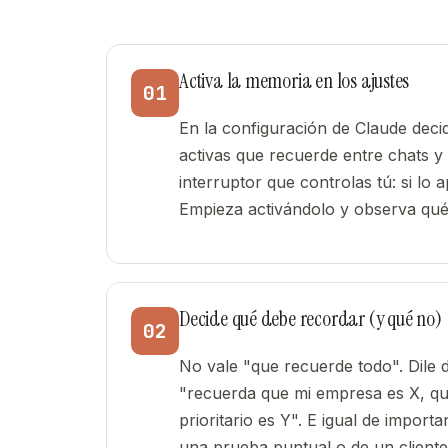
Activa la memoria en los ajustes
01
En la configuración de Claude deci
activas que recuerde entre chats 
interruptor que controlas tú: si lo
Empieza activándolo y observa qué
Decide qué debe recordar (y qué no)
02
No vale "que recuerde todo". Dile d
"recuerda que mi empresa es X, qu
prioritario es Y". E igual de import
una prueba puntual o de un cliente q