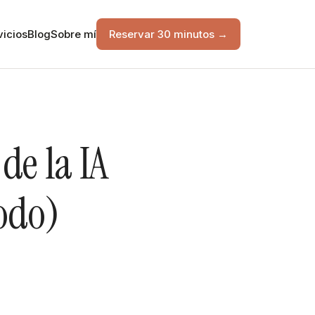
vicios
Blog
Sobre mí
Reservar 30 minutos →
de la IA
todo)