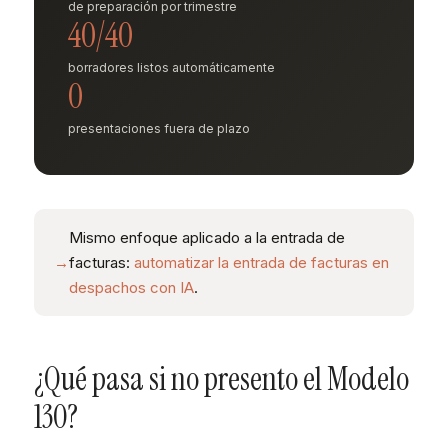
de preparación por trimestre
40/40
borradores listos automáticamente
0
presentaciones fuera de plazo
Mismo enfoque aplicado a la entrada de
→
facturas:
automatizar la entrada de facturas en
despachos con IA
.
¿Qué pasa si no presento el Modelo
130?