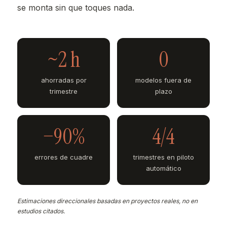
se monta sin que toques nada.
~2 h
0
ahorradas por
modelos fuera de
trimestre
plazo
−90%
4/4
errores de cuadre
trimestres en piloto
automático
Estimaciones direccionales basadas en proyectos reales, no en
estudios citados.