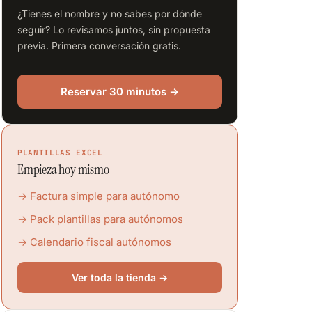
¿Tienes el nombre y no sabes por dónde
seguir? Lo revisamos juntos, sin propuesta
previa. Primera conversación gratis.
Reservar 30 minutos →
PLANTILLAS EXCEL
Empieza hoy mismo
→ Factura simple para autónomo
→ Pack plantillas para autónomos
→ Calendario fiscal autónomos
Ver toda la tienda →