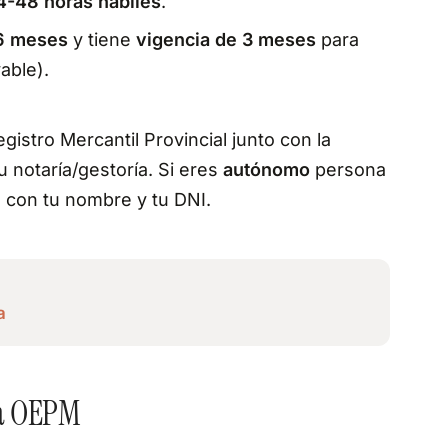
4-48 horas hábiles
.
 6 meses
y tiene
vigencia de 3 meses
para
able).
istro Mercantil Provincial junto con la
u notaría/gestoría. Si eres
autónomo
persona
s con tu nombre y tu DNI.
a
la OEPM