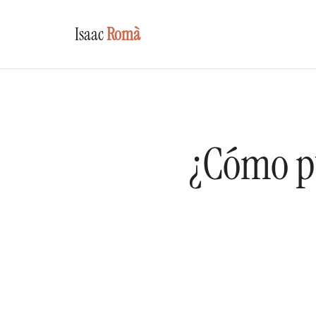
Isaac
Romà
¿Cómo pu