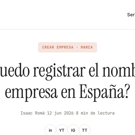
Ser
CREAR EMPRESA · MARCA
edo registrar el nom
empresa en España?
Isaac Romà
·
12 jun 2026
·
8 min de lectura
in
YT
IG
TT