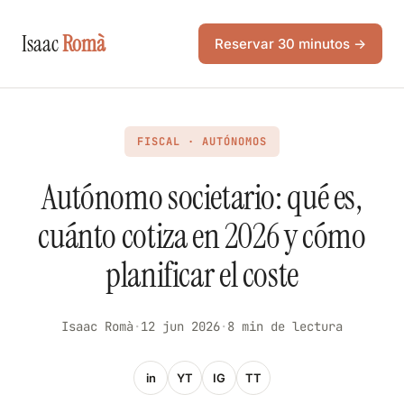
Isaac
Romà
Reservar 30 minutos →
FISCAL · AUTÓNOMOS
Autónomo societario: qué es,
cuánto cotiza en 2026 y cómo
planificar el coste
Isaac Romà
·
12 jun 2026
·
8 min de lectura
in
YT
IG
TT