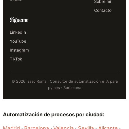
Sobre mí
Contacto
Sígueme
LinkedIn
YouTube
Instagram
TikTok
© 2026 Isaac Romà · Consultor de automatización e IA para
pymes · Barcelona
Automatización de procesos por ciudad:
Madrid
·
Barcelona
·
Valencia
·
Sevilla
·
Alicante
·