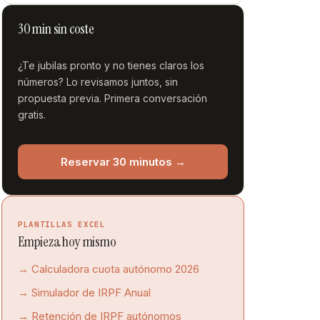
30 min sin coste
¿Te jubilas pronto y no tienes claros los
números? Lo revisamos juntos, sin
propuesta previa. Primera conversación
gratis.
Reservar 30 minutos →
PLANTILLAS EXCEL
Empieza hoy mismo
→ Calculadora cuota autónomo 2026
→ Simulador de IRPF Anual
→ Retención de IRPF autónomos