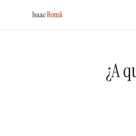
Isaac
Romà
¿A q