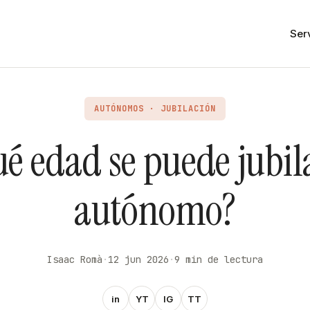
Ser
AUTÓNOMOS · JUBILACIÓN
ué edad se puede jubil
autónomo?
Isaac Romà
·
12 jun 2026
·
9 min de lectura
in
YT
IG
TT