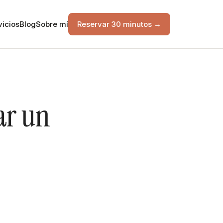
vicios
Blog
Sobre mí
Reservar 30 minutos →
ar un