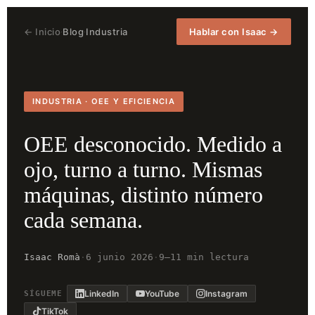
← Inicio
Blog
Industria
Hablar con Isaac →
·
·
INDUSTRIA · OEE Y EFICIENCIA
OEE desconocido. Medido a
ojo, turno a turno. Mismas
máquinas, distinto número
cada semana.
Isaac Romà
·
6 junio 2026
·
9–11 min lectura
LinkedIn
YouTube
Instagram
SÍGUEME
TikTok