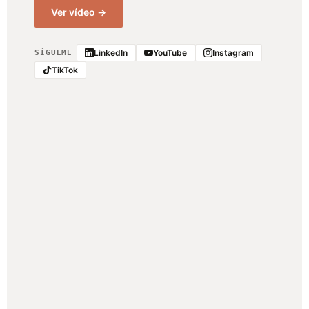
Ver vídeo →
LinkedIn
YouTube
Instagram
SÍGUEME
TikTok