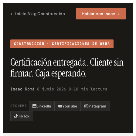
← Inicio
Blog
Construcción
Hablar con Isaac →
·
·
CONSTRUCCIÓN · CERTIFICACIONES DE OBRA
Certificación entregada. Cliente sin
firmar. Caja esperando.
Isaac Romà
·
8 junio 2026
·
8–10 min lectura
SÍGUEME
LinkedIn
YouTube
Instagram
TikTok