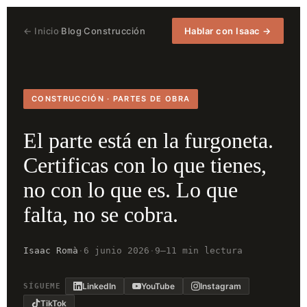
← Inicio
Blog
Construcción
Hablar con Isaac →
·
·
CONSTRUCCIÓN · PARTES DE OBRA
El parte está en la furgoneta.
Certificas con lo que tienes,
no con lo que es. Lo que
falta, no se cobra.
Isaac Romà
·
6 junio 2026
·
9–11 min lectura
LinkedIn
YouTube
Instagram
SÍGUEME
TikTok