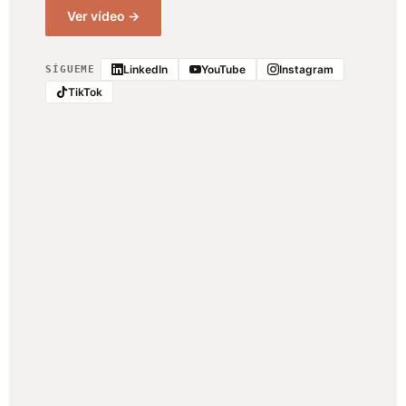
Ver vídeo →
LinkedIn
YouTube
Instagram
SÍGUEME
TikTok