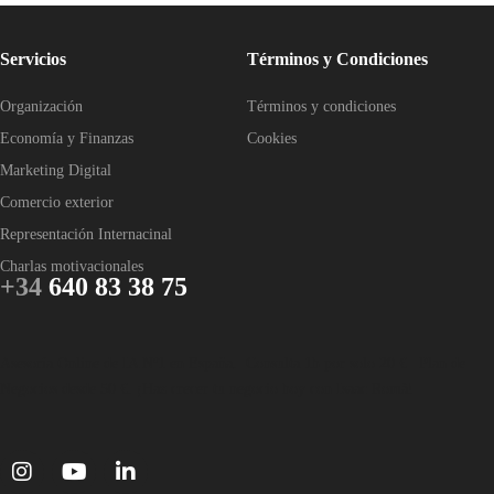
Servicios
Términos y Condiciones
Organización
Términos y condiciones
Economía y Finanzas
Cookies
Marketing Digital
Comercio exterior
Representación Internacinal
Charlas motivacionales
+34
640 83 38 75
Asesoría Online de IA Nº1 en España. Consulta 1h por solo 20 € | Plan de
Negocios desde 50 €. ¡Haz crecer tu negocio hoy con Isaac Romà!